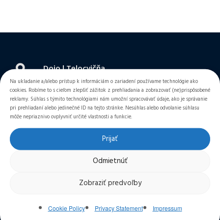
Dojo | Telocvičňa
Na ukladanie a/alebo prístup k informáciám o zariadení používame technológie ako
cookies. Robíme to s cieľom zlepšiť zážitok z prehliadania a zobrazovať (ne)prispôsobené
Plaváreň ZÁTVOR, Rovná 9, 917 01, Trnava,
reklamy. Súhlas s týmito technológiami nám umožní spracovávať údaje, ako je správanie
pri prehliadaní alebo jedinečné ID na tejto stránke. Nesúhlas alebo odvolanie súhlasu
Slovensko ›
môže nepriaznivo ovplyvniť určité vlastnosti a funkcie.
Prijať
Odmietnúť
Otváracie hodiny
Zobraziť predvoľby
Aktuálny rozpis tréningov ›
Cookie Policy
Privacy Statement
Impressum