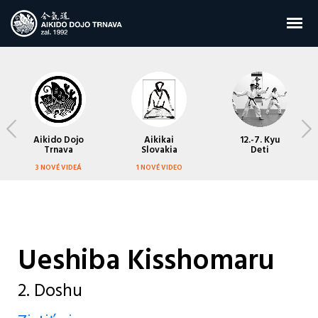
Aikido Dojo
Aikikai
12.-7. Kyu
Trnava
Slovakia
Deti
3 NOVÉ VIDEÁ
1 NOVÉ VIDEO
Ueshiba Kisshomaru
2. Doshu