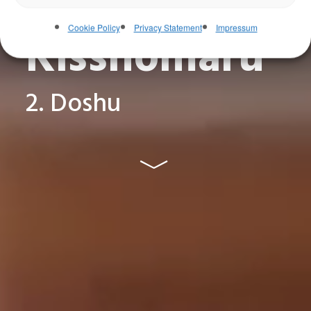
Ueshiba
Cookie Policy
Privacy Statement
Impressum
Kisshomaru
2. Doshu
﹀