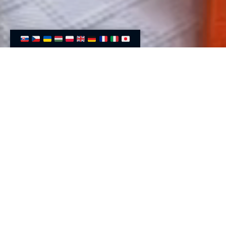
Dojo | Telocvičňa
Plaváreň ZÁTVOR, Rovná 9, 917 01, Trnava,
Slovensko ›
Otváracie hodiny