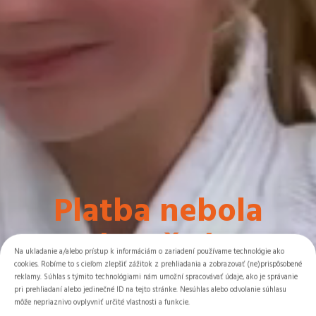
Platba nebola
úspešná!
Na ukladanie a/alebo prístup k informáciám o zariadení používame technológie ako
cookies. Robíme to s cieľom zlepšiť zážitok z prehliadania a zobrazovať (ne)prispôsobené
reklamy. Súhlas s týmito technológiami nám umožní spracovávať údaje, ako je správanie
pri prehliadaní alebo jedinečné ID na tejto stránke. Nesúhlas alebo odvolanie súhlasu
môže nepriaznivo ovplyvniť určité vlastnosti a funkcie.