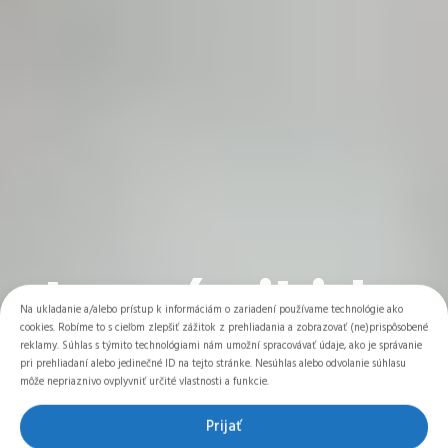
Letný aikido
Na ukladanie a/alebo prístup k informáciám o zariadení používame technológie ako
cookies. Robíme to s cieľom zlepšiť zážitok z prehliadania a zobrazovať (ne)prispôsobené
tábor pre
reklamy. Súhlas s týmito technológiami nám umožní spracovávať údaje, ako je správanie
pri prehliadaní alebo jedinečné ID na tejto stránke. Nesúhlas alebo odvolanie súhlasu
môže nepriaznivo ovplyvniť určité vlastnosti a funkcie.
deti.
Prijať