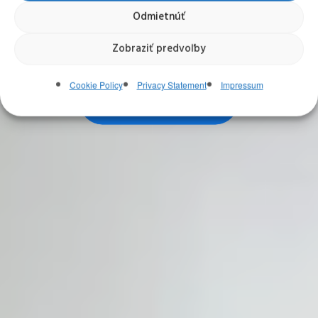
Odmietnúť
17.-21.8.2026 | Aikido Dojo Trnava
Zobraziť predvoľby
Cookie Policy
Privacy Statement
Impressum