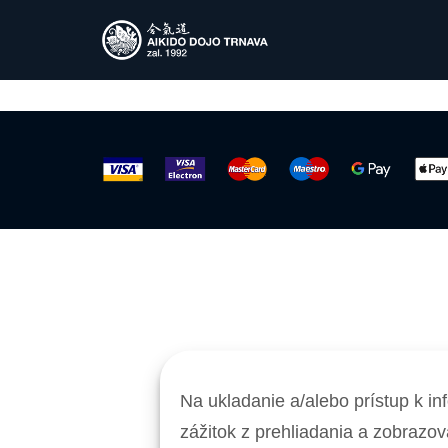
Compellingly e-enable distributed deliverables whereas 
resources. Professionally administrate business web ser
Na ukladanie a/alebo prístup k i
zážitok z prehliadania a zobrazo