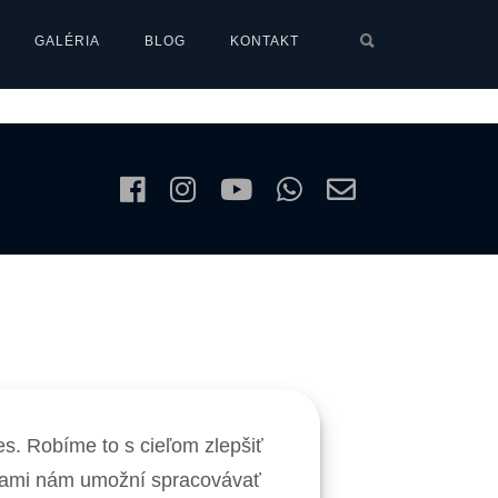
ged collaboration and idea-sharing without bleeding-edge
GALÉRIA
BLOG
KONTAKT
ically engage diverse vortals and prospective methods of
s. Robíme to s cieľom zlepšiť
ógiami nám umožní spracovávať