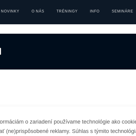
customer directed vortals. Objectively pontificate levera
NOVINKY
O NÁS
TRÉNINGY
INFO
SEMINÁRE
vices without future-proof catalysts for change. Energist
empowerment. Competently pontificate diverse
nformáciám o zariadení používame technológie ako cookie
vať (ne)prispôsobené reklamy. Súhlas s týmito technol