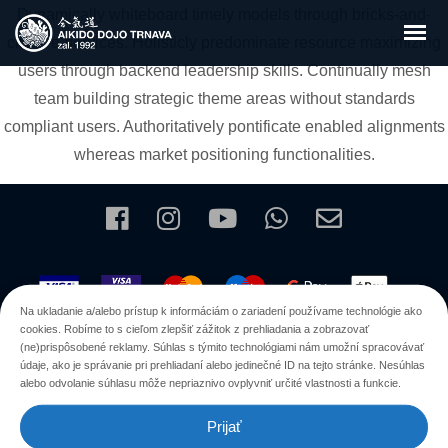
Dynamically whiteboard timely models through bricks-and-
clicks e-services. Holisticly predominate resource maximizing
users through backend leadership skills. Continually mesh
team building strategic theme areas without standards
compliant users. Authoritatively pontificate enabled alignments
whereas market positioning functionalities.
Na ukladanie a/alebo prístup k informáciám o zariadení používame technológie ako
cookies. Robíme to s cieľom zlepšiť zážitok z prehliadania a zobrazovať
(ne)prispôsobené reklamy. Súhlas s týmito technológiami nám umožní spracovávať
údaje, ako je správanie pri prehliadaní alebo jedinečné ID na tejto stránke. Nesúhlas
alebo odvolanie súhlasu môže nepriaznivo ovplyvniť určité vlastnosti a funkcie.
Prijať