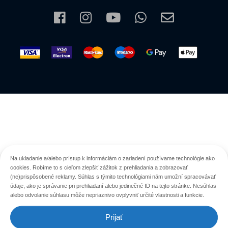
Na ukladanie a/alebo prístup k informáciám o zariadení používame technológie ako
cookies. Robíme to s cieľom zlepšiť zážitok z prehliadania a zobrazovať
(ne)prispôsobené reklamy. Súhlas s týmito technológiami nám umožní spracovávať
údaje, ako je správanie pri prehliadaní alebo jedinečné ID na tejto stránke. Nesúhlas
alebo odvolanie súhlasu môže nepriaznivo ovplyvniť určité vlastnosti a funkcie.
Prijať